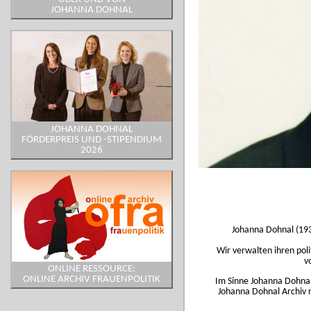
JOHANNA DOHNAL
JOHANNA DOHNAL
FÖRDERPREIS UND -STIPENDIUM
2026
Johanna Dohnal (193
Wir verwalten ihren poli
v
ONLINE RESSOURCE:
ONLINE ARCHIV FRAUENPOLITIK
Im Sinne Johanna Dohnals
Johanna Dohnal Archiv 