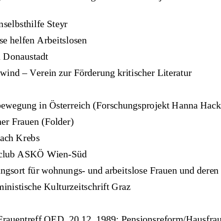
selbsthilfe Steyr 
ose helfen Arbeitslosen 
 Donaustadt 
ind – Verein zur Förderung kritisc
her Literatur 
wegung in Österreich (Forschungspr
ojekt Hanna Hacke
r Frauen (Folder)    
nach Krebs 
club ASKÖ Wien-Süd  
ort für wohnungs- und arbeitslose 
Frauen und deren 
inistische Kulturzeitschrift Graz
Frauentreff OED, 20.12. 1989: Pen
sionsreform/Hausfrau