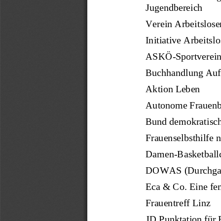
Jugendbereich  
Verein Arbeitslosen
Initiative Arbeitsl
ASKÖ-Sportverein
Buchhandlung Aufw
Aktion Leben  
Autonome Frauenbe
Bund demokratische
Frauenselbsthilfe 
Damen-Basketball
DOWAS (Durchgangs
Eca & Co. Eine fem
Frauentreff Linz 
JD Punktation für 