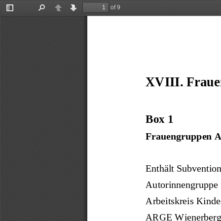
of 9
Toggle
Find
Previous
Next
Sidebar
XVIII. Fraue
Box 1 
Frauengruppen A-
Enthält Subvention
Autorinnengruppe f
Arbeitskreis Kinde
ARGE Wienerberg –