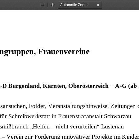
Zoom
Zoom
Out
In
ngruppen, Frauenvereine 
D Burgenland, Kärnten, Oberösterrei
ch + A-G (ab 
sansuchen, Folder, Veranstaltungs
hinweise, Zeitungen d
ür Schreibwerkstatt in Frauenstra
fanstalt Schwarzau   
smißbrauch „Helfen – nicht verurt
eilen“ Lustenau  
 Verein zur Förderung innovativer 
Projekte im Kinder